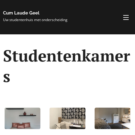
Cum Laude Geel
Uw studentenhuis met onderscheiding
Studentenkamer
s