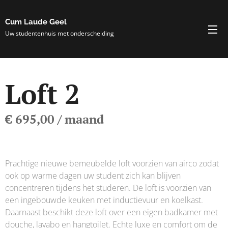
Cum Laude Geel
Uw studentenhuis met onderscheiding
Loft 2
€ 695,00 / maand
Prachtige nieuwe bemeubelde loft voorzien van airco zodat
ook op warme dagen uw student zich kan blijven
concentreren tijdens het studeren. De loft is voorzien van
een ingebouwde keuken met inductievuur en koelkast.
Daarnaast beschikt deze loft over een eigen badkamer met
douche, lavabo en hangtoilet. Echte luxe en comfort om de